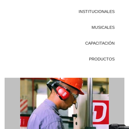
INSTITUCIONALES
MUSICALES
CAPACITACIÓN
PRODUCTOS